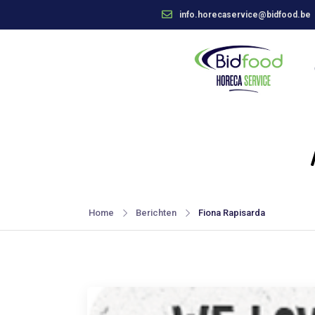
info.horecaservice@bidfood.be
Home
Berichten
Fiona Rapisarda