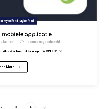
in
Mybidfood
,
Mybidfood
 mobiele applicatie
0
Like Post
Reacties uitgeschakeld
bidfood is beschikbaar op: UW VOLLEDIGE ...
ead More
2
3
4