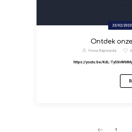
23/02/2023
Ontdek onze
Fiona Rapisarda
https://youtu.be/KdL-Ty5XvWMMy
R
1