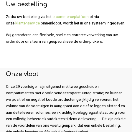
Uw bestelling
Zodra uw bestelling via het
e-commerceplatform
of via
onze
klantenservice
binnenloopt, wordt het in ons systeem ingegeven.
Wij garanderen een flexibele, snelle en correcte verwerking van uw
order door ons team van gespecialiseerde order-pickers.
Onze vloot
Onze 29 voertuigen zijn uitgerust met twee gescheiden
compartimenten met doorlopende temperatuurregistratie; zo kunnen
we positief en negatief koude producten gelijktijdig vervoeren; het
volume van de voertuigen is aangepast aan de af te leggen afstand en
aan de te leveren volumes; een krachtig koelaggregaat staat borg voor
een volledig beheerde koudeketen tijdens de levering, … Dit zijn enkele
van de voordelen van ons voertuigenpark, dat één enkele bestelling,
één enkele levering en één enkele factuur toelaat.