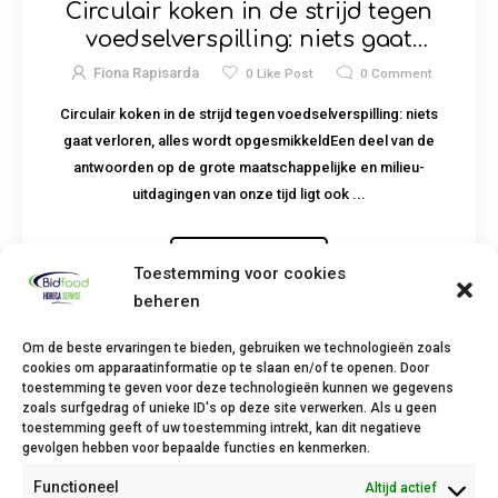
Circulair koken in de strijd tegen
voedselverspilling: niets gaat
verloren, alles wordt opgesmikkeld
Fiona Rapisarda
0
Like Post
0
Comment
Circulair koken in de strijd tegen voedselverspilling: niets
gaat verloren, alles wordt opgesmikkeldEen deel van de
antwoorden op de grote maatschappelijke en milieu-
uitdagingen van onze tijd ligt ook ...
Read More
Toestemming voor cookies
beheren
Om de beste ervaringen te bieden, gebruiken we technologieën zoals
cookies om apparaatinformatie op te slaan en/of te openen. Door
toestemming te geven voor deze technologieën kunnen we gegevens
zoals surfgedrag of unieke ID's op deze site verwerken. Als u geen
toestemming geeft of uw toestemming intrekt, kan dit negatieve
gevolgen hebben voor bepaalde functies en kenmerken.
Afhaalpunt Beringen
Functioneel
Altijd actief